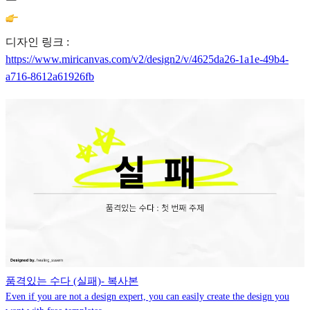
디자인 링크 :
https://www.miricanvas.com/v2/design2/v/4625da26-1a1e-49b4-
a716-8612a61926fb
품격있는 수다 (실패)- 복사본
Even if you are not a design expert, you can easily create the design you