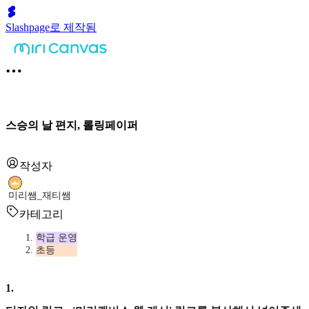
Slashpage로 제작됨
스승의 날 편지, 롤링페이퍼
작성자
미리쌤_재티쌤
카테고리
학급 운영
초등
1
.