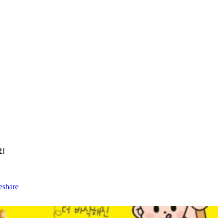
!
eshare