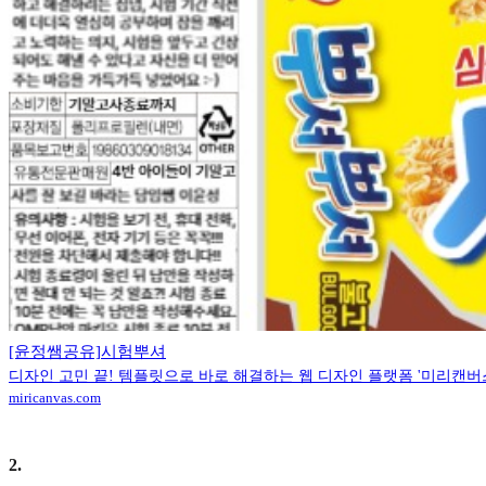
[윤정쌤공유]시험뿌셔
디자인 고민 끝! 템플릿으로 바로 해결하는 웹 디자인 플랫폼 '미리캔버
miricanvas.com
2
.