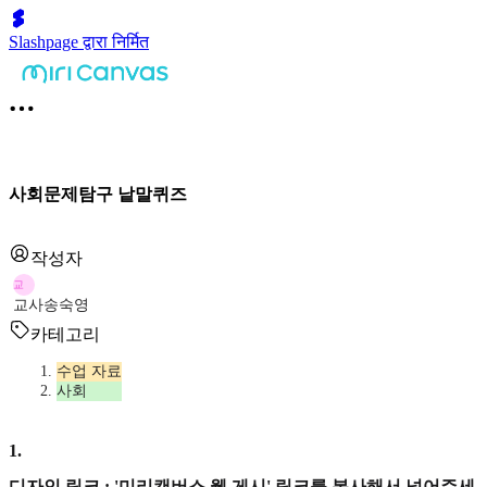
Slashpage द्वारा निर्मित
사회문제탐구 낱말퀴즈
작성자
교
교사송숙영
카테고리
수업 자료
사회
1
.
디자인 링크 : '미리캔버스 웹 게시' 링크를 복사해서 넣어주세