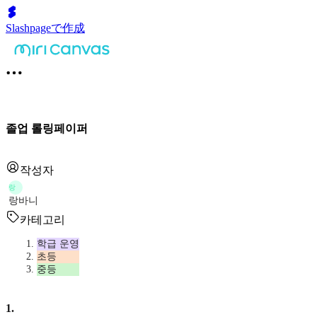
Slashpageで作成
졸업 롤링페이퍼
작성자
랑
랑바니
카테고리
학급 운영
초등
중등
1
.