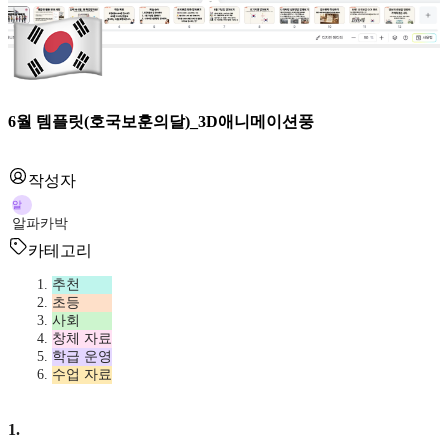
6월 템플릿(호국보훈의달)_3D애니메이션풍
작성자
알
알파카박
카테고리
추천
초등
사회
창체 자료
학급 운영
수업 자료
1
.