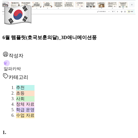
6월 템플릿(호국보훈의달)_3D애니메이션풍
작성자
알
알파카박
카테고리
추천
초등
사회
창체 자료
학급 운영
수업 자료
1
.