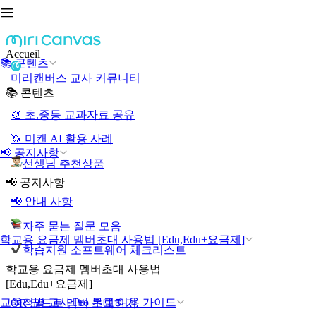
Accueil
📚 콘텐츠
미리캔버스 교사 커뮤니티
📚 콘텐츠
🎨 초.중등 교과자료 공유
🦄 미캔 AI 활용 사례
📢 공지사항
선생님 추천상품
📢 공지사항
📢 안내 사항
자주 묻는 질문 모음
학교용 요금제 멤버초대 사용법 [Edu,Edu+요금제]
학습지원 소프트웨어 체크리스트
학교용 요금제 멤버초대 사용법
[Edu,Edu+요금제]
교육청별 교사 Pro 무료 이용 가이드
QR 코드로 멤버 초대하기