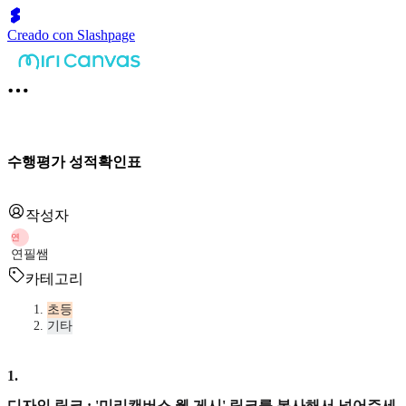
Creado con Slashpage
수행평가 성적확인표
작성자
연
연필쌤
카테고리
초등
기타
1
.
디자인 링크 : '미리캔버스 웹 게시' 링크를 복사해서 넣어주세