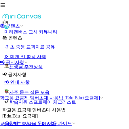
होम
📚 콘텐츠
미리캔버스 교사 커뮤니티
📚 콘텐츠
🎨 초.중등 교과자료 공유
🦄 미캔 AI 활용 사례
📢 공지사항
선생님 추천상품
📢 공지사항
📢 안내 사항
자주 묻는 질문 모음
학교용 요금제 멤버초대 사용법 [Edu,Edu+요금제]
학습지원 소프트웨어 체크리스트
학교용 요금제 멤버초대 사용법
[Edu,Edu+요금제]
교육청별 교사 Pro 무료 이용 가이드
QR 코드로 멤버 초대하기