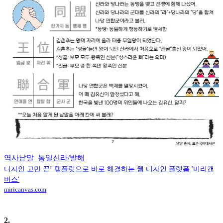
역사낱말_통일신라/발해
디자인 고민 끝! 템플릿으로 바로 해결하는 웹 디자인 플랫폼 '미리캔
버스'
miricanvas.com
2
.