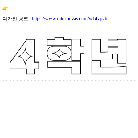
디자인 링크 :
https://www.miricanvas.com/v/14vpvht