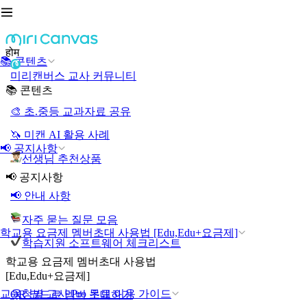
होम
📚 콘텐츠
미리캔버스 교사 커뮤니티
📚 콘텐츠
🎨 초.중등 교과자료 공유
🦄 미캔 AI 활용 사례
📢 공지사항
선생님 추천상품
📢 공지사항
📢 안내 사항
자주 묻는 질문 모음
학교용 요금제 멤버초대 사용법 [Edu,Edu+요금제]
학습지원 소프트웨어 체크리스트
학교용 요금제 멤버초대 사용법
[Edu,Edu+요금제]
교육청별 교사 Pro 무료 이용 가이드
QR 코드로 멤버 초대하기