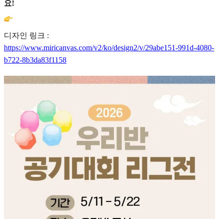
요!
디자인 링크 :
https://www.miricanvas.com/v2/ko/design2/v/29abe151-991d-4080-
b722-8b3da83f1158