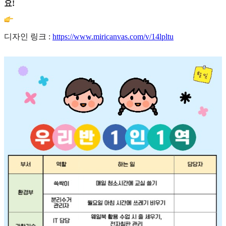
요!
디자인 링크 :
https://www.miricanvas.com/v/14lpltu