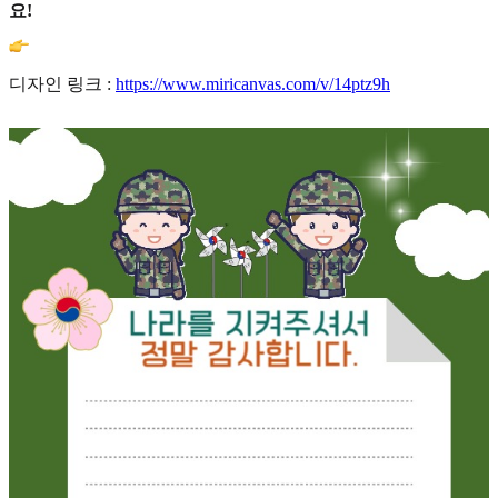
요!
디자인 링크 :
https://www.miricanvas.com/v/14ptz9h