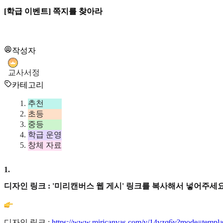
[학급 이벤트] 쪽지를 찾아라
작성자
교사서정
카테고리
추천
초등
중등
학급 운영
창체 자료
1
.
디자인 링크 : '미리캔버스 웹 게시' 링크를 복사해서 넣어주세요
디자인 링크 :
https://www.miricanvas.com/v/14vzq6v?mode=templa