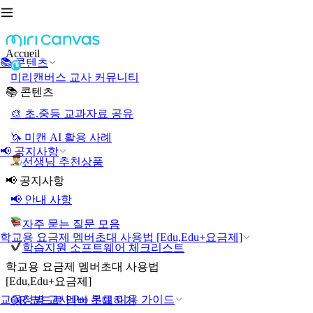
Accueil
📚 콘텐츠
미리캔버스 교사 커뮤니티
📚 콘텐츠
🎨 초.중등 교과자료 공유
🦄 미캔 AI 활용 사례
📢 공지사항
선생님 추천상품
📢 공지사항
📢 안내 사항
자주 묻는 질문 모음
학교용 요금제 멤버초대 사용법 [Edu,Edu+요금제]
학습지원 소프트웨어 체크리스트
학교용 요금제 멤버초대 사용법
[Edu,Edu+요금제]
교육청별 교사 Pro 무료 이용 가이드
QR 코드로 멤버 초대하기