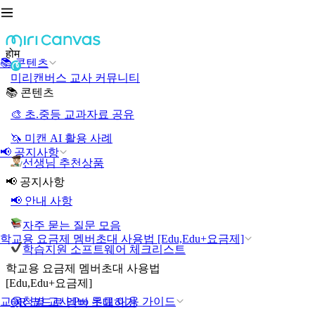
होम
📚 콘텐츠
미리캔버스 교사 커뮤니티
📚 콘텐츠
🎨 초.중등 교과자료 공유
🦄 미캔 AI 활용 사례
📢 공지사항
선생님 추천상품
📢 공지사항
📢 안내 사항
자주 묻는 질문 모음
학교용 요금제 멤버초대 사용법 [Edu,Edu+요금제]
학습지원 소프트웨어 체크리스트
학교용 요금제 멤버초대 사용법
[Edu,Edu+요금제]
교육청별 교사 Pro 무료 이용 가이드
QR 코드로 멤버 초대하기