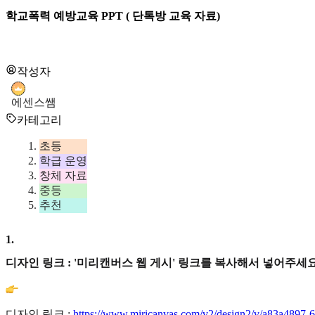
학교폭력 예방교육 PPT ( 단톡방 교육 자료)
작성자
에센스쌤
카테고리
초등
학급 운영
창체 자료
중등
추천
1
.
디자인 링크 : '미리캔버스 웹 게시' 링크를 복사해서 넣어주세요
디자인 링크 :
https://www.miricanvas.com/v2/design2/v/a83a4897-