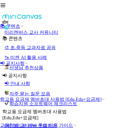
होम
📚 콘텐츠
미리캔버스 교사 커뮤니티
📚 콘텐츠
🎨 초.중등 교과자료 공유
🦄 미캔 AI 활용 사례
📢 공지사항
선생님 추천상품
📢 공지사항
📢 안내 사항
자주 묻는 질문 모음
학교용 요금제 멤버초대 사용법 [Edu,Edu+요금제]
학습지원 소프트웨어 체크리스트
학교용 요금제 멤버초대 사용법
[Edu,Edu+요금제]
교육청별 교사 Pro 무료 이용 가이드
QR 코드로 멤버 초대하기