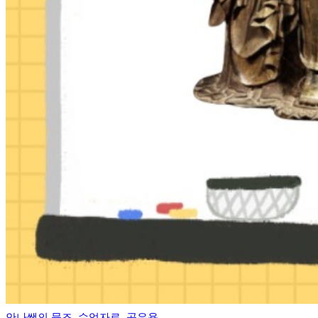
안나쌤의 뮷즈_수업자료_공유용