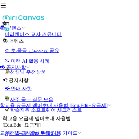
होम
📚 콘텐츠
미리캔버스 교사 커뮤니티
📚 콘텐츠
🎨 초.중등 교과자료 공유
🦄 미캔 AI 활용 사례
📢 공지사항
선생님 추천상품
📢 공지사항
📢 안내 사항
자주 묻는 질문 모음
학교용 요금제 멤버초대 사용법 [Edu,Edu+요금제]
학습지원 소프트웨어 체크리스트
학교용 요금제 멤버초대 사용법
[Edu,Edu+요금제]
교육청별 교사 Pro 무료 이용 가이드
QR 코드로 멤버 초대하기