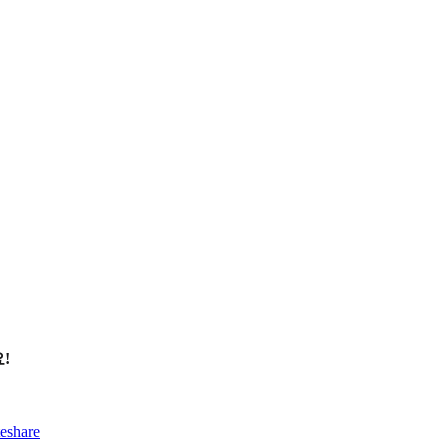
!
eshare