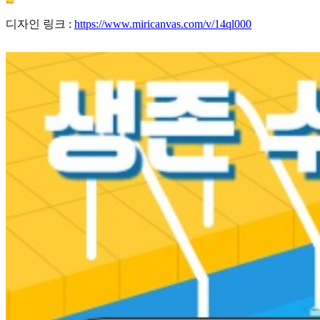
디자인 링크 :
https://www.miricanvas.com/v/14ql000