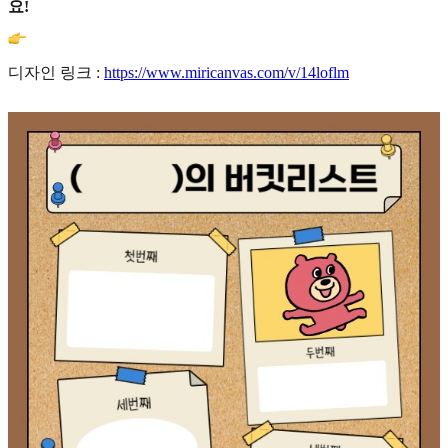
요!
디자인 링크 :
https://www.miricanvas.com/v/14loflm