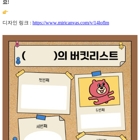
요!
디자인 링크 :
https://www.miricanvas.com/v/14loflm