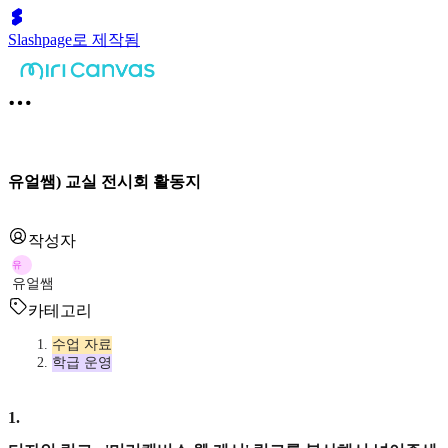
Slashpage로 제작됨
유얼쌤) 교실 전시회 활동지
작성자
유
유얼쌤
카테고리
수업 자료
학급 운영
1
.