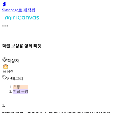
Slashpage로 제작됨
학급 보상용 영화 티켓
작성자
윤히쌤
카테고리
초등
학급 운영
1
.