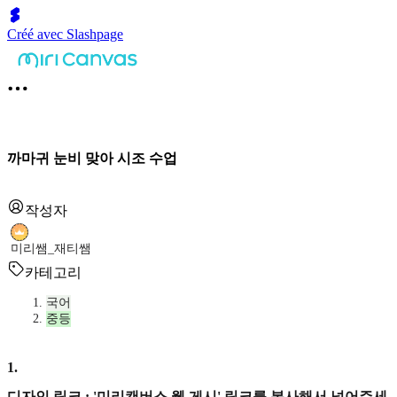
Créé avec Slashpage
까마귀 눈비 맞아 시조 수업
작성자
미리쌤_재티쌤
카테고리
국어
중등
1
.
디자인 링크 : '미리캔버스 웹 게시' 링크를 복사해서 넣어주세