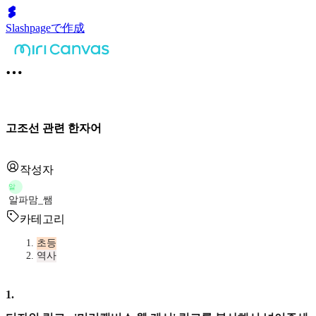
Slashpageで作成
고조선 관련 한자어
작성자
알
알파맘_쌤
카테고리
초등
역사
1
.