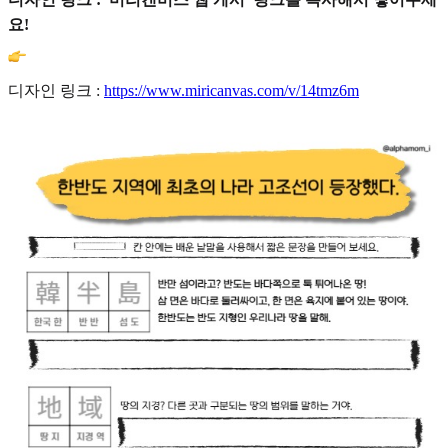
요!
디자인 링크 :
https://www.miricanvas.com/v/14tmz6m