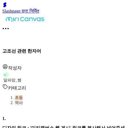
Slashpage द्वारा निर्मित
고조선 관련 한자어
작성자
알
알파맘_쌤
카테고리
초등
역사
1
.
디자인 링크 : '미리캔버스 웹 게시' 링크를 복사해서 넣어주세