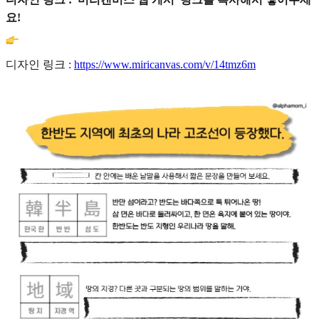
요!
디자인 링크 :
https://www.miricanvas.com/v/14tmz6m