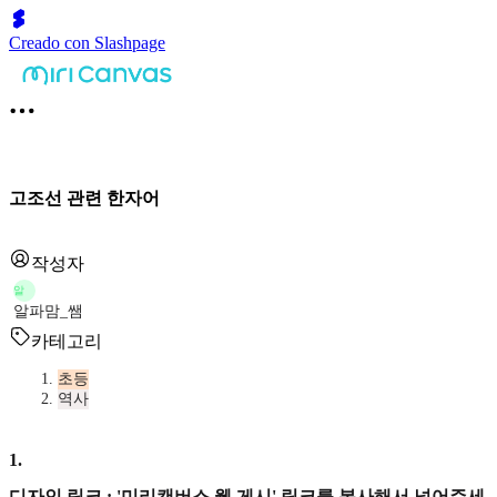
Creado con Slashpage
고조선 관련 한자어
작성자
알
알파맘_쌤
카테고리
초등
역사
1
.
디자인 링크 : '미리캔버스 웹 게시' 링크를 복사해서 넣어주세