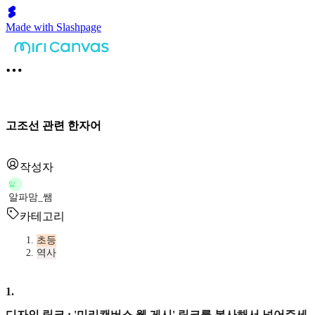
Made with Slashpage
고조선 관련 한자어
작성자
알
알파맘_쌤
카테고리
초등
역사
1
.
디자인 링크 : '미리캔버스 웹 게시' 링크를 복사해서 넣어주세