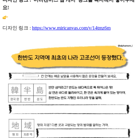
요!
디자인 링크 :
https://www.miricanvas.com/v/14tmz6m