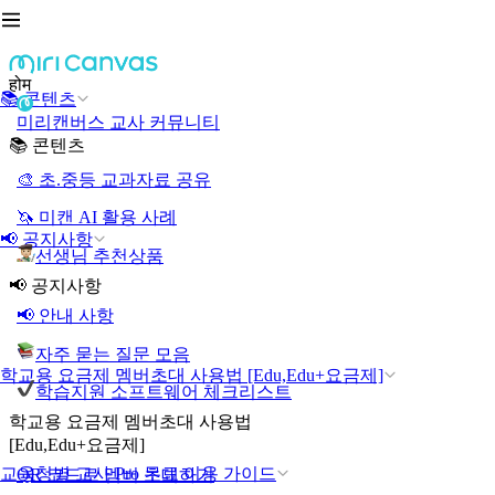
होम
📚 콘텐츠
미리캔버스 교사 커뮤니티
📚 콘텐츠
🎨 초.중등 교과자료 공유
🦄 미캔 AI 활용 사례
📢 공지사항
선생님 추천상품
📢 공지사항
📢 안내 사항
자주 묻는 질문 모음
학교용 요금제 멤버초대 사용법 [Edu,Edu+요금제]
학습지원 소프트웨어 체크리스트
학교용 요금제 멤버초대 사용법
[Edu,Edu+요금제]
교육청별 교사 Pro 무료 이용 가이드
QR 코드로 멤버 초대하기