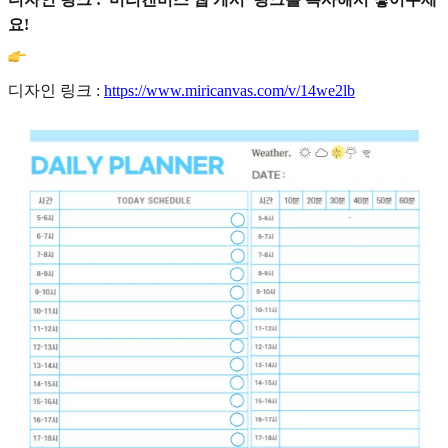
요!
디자인 링크 :
https://www.miricanvas.com/v/14we2lb