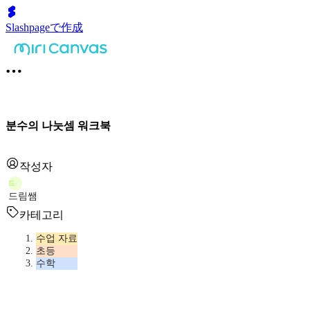
Slashpageで作成
분수의 나눗셈 워크북
작성자
드
드림쌤
카테고리
수업 자료
초등
수학