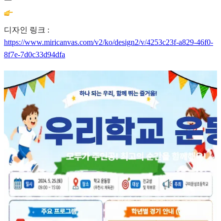
디자인 링크 :
https://www.miricanvas.com/v2/ko/design2/v/4253c23f-a829-46f0-
8f7e-7d0c33d94dfa