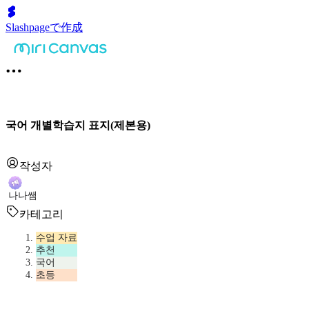
Slashpageで作成
국어 개별학습지 표지(제본용)
작성자
나나쌤
카테고리
수업 자료
추천
국어
초등