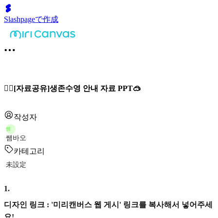
Slashpageで作成
🏊‍♂️[자료공유]생존수영 안내 자료 PPT🥽
작성자
쌤
쌤바오
카테고리
未設定
1
.
디자인 링크 : '미리캔버스 웹 게시' 링크를 복사해서 넣어주세
요!