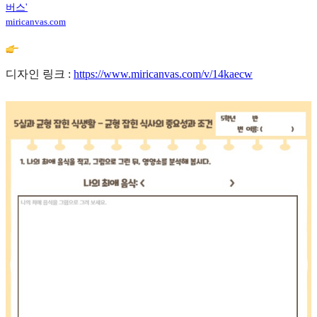
버스'
miricanvas.com
디자인 링크 :
https://www.miricanvas.com/v/14kaecw