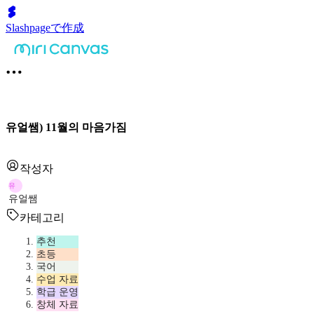
Slashpageで作成
유얼쌤) 11월의 마음가짐
작성자
유
유얼쌤
카테고리
추천
초등
국어
수업 자료
학급 운영
창체 자료