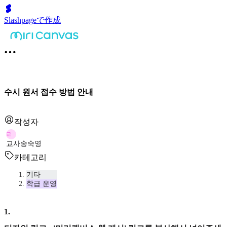
Slashpageで作成
수시 원서 접수 방법 안내
작성자
교
교사송숙영
카테고리
기타
학급 운영
1
.