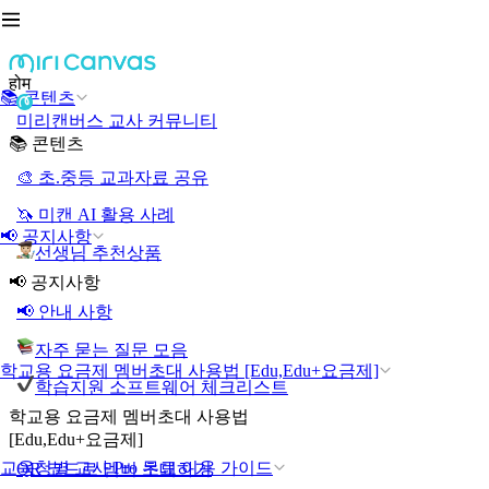
होम
📚 콘텐츠
미리캔버스 교사 커뮤니티
📚 콘텐츠
🎨 초.중등 교과자료 공유
🦄 미캔 AI 활용 사례
📢 공지사항
선생님 추천상품
📢 공지사항
📢 안내 사항
자주 묻는 질문 모음
학교용 요금제 멤버초대 사용법 [Edu,Edu+요금제]
학습지원 소프트웨어 체크리스트
학교용 요금제 멤버초대 사용법
[Edu,Edu+요금제]
교육청별 교사 Pro 무료 이용 가이드
QR 코드로 멤버 초대하기