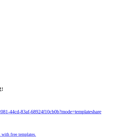
!
-2081-44cd-83af-68924f10cb0b?mode=templateshare
 with free templates.