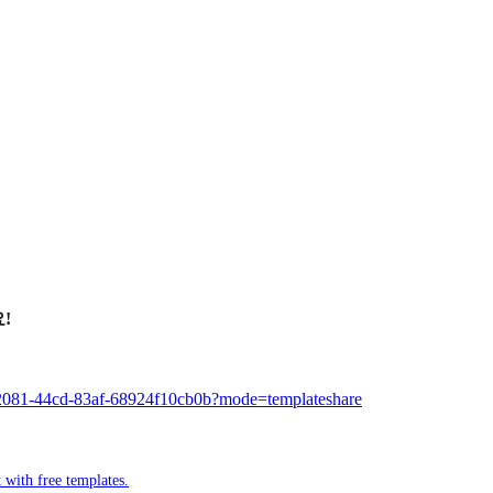
!
-2081-44cd-83af-68924f10cb0b?mode=templateshare
 with free templates.