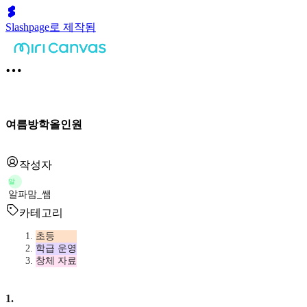
Slashpage로 제작됨
여름방학올인원
작성자
알
알파맘_쌤
카테고리
초등
학급 운영
창체 자료
1
.