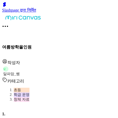
Slashpage द्वारा निर्मित
여름방학올인원
작성자
알
알파맘_쌤
카테고리
초등
학급 운영
창체 자료
1
.