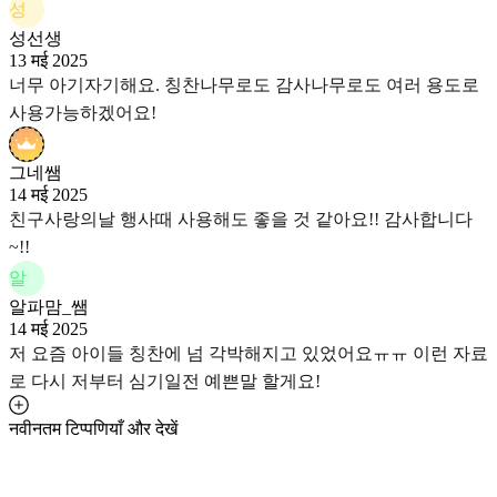
성
성선생
13 मई 2025
너무 아기자기해요. 칭찬나무로도 감사나무로도 여러 용도로
사용가능하겠어요!
그네쌤
14 मई 2025
친구사랑의날 행사때 사용해도 좋을 것 같아요!! 감사합니다
~!!
알
알파맘_쌤
14 मई 2025
저 요즘 아이들 칭찬에 넘 각박해지고 있었어요ㅠㅠ 이런 자료
로 다시 저부터 심기일전 예쁜말 할게요!
नवीनतम टिप्पणियाँ और देखें