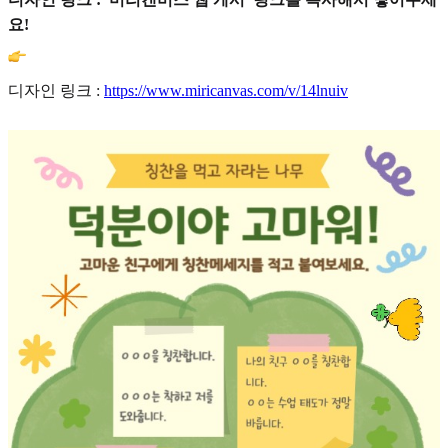
요!
디자인 링크 :
https://www.miricanvas.com/v/14lnuiv