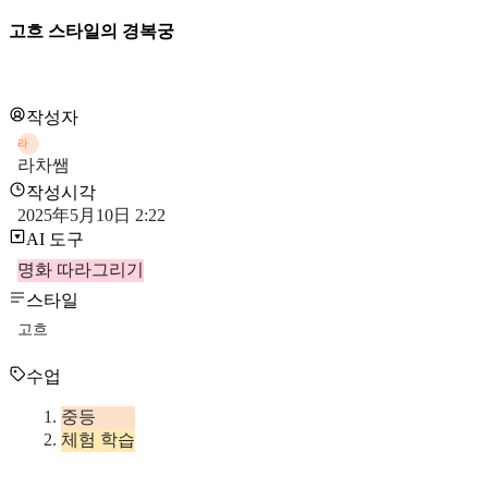
고흐 스타일의 경복궁
작성자
라
라차쌤
작성시각
2025年5月10日 2:22
AI 도구
명화 따라그리기
스타일
고흐
수업
중등
체험 학습