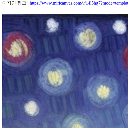
디자인 링크 :
https://www.miricanvas.com/v/14l5hg7?mode=templat