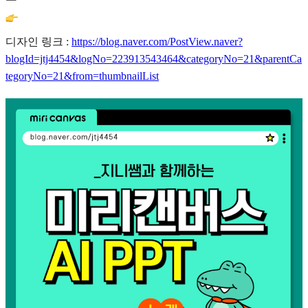
디자인 링크 :
https://blog.naver.com/PostView.naver?
blogId=jtj4454&logNo=223913543464&categoryNo=21&parentCa
tegoryNo=21&from=thumbnailList